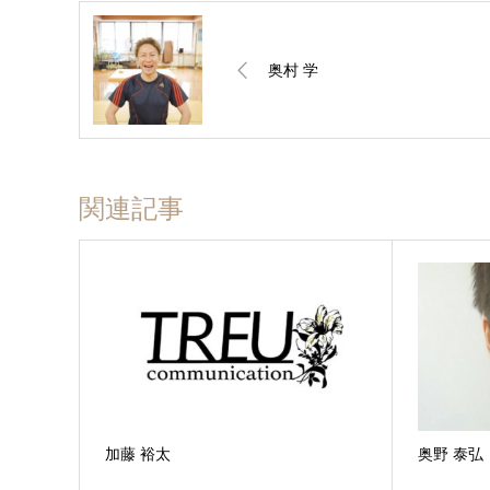
奥村 学
関連記事
加藤 裕太
奥野 泰弘