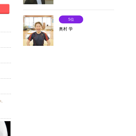
5位
奥村 学
P-