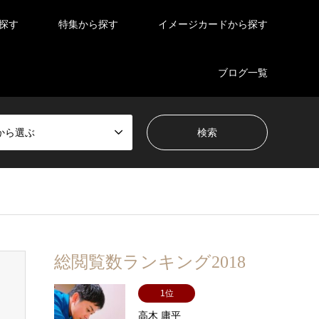
探す
特集から探す
イメージカードから探す
ブログ一覧
から選ぶ
総閲覧数ランキング2018
1位
高木 庸平