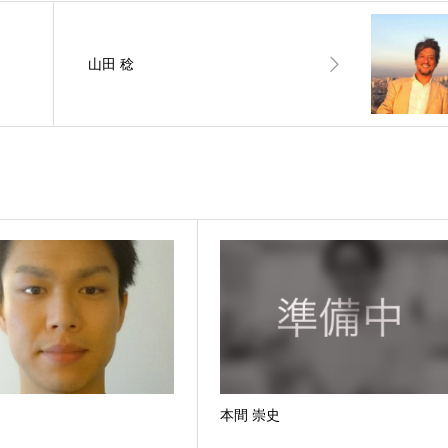
山田 稔
本間 崇史