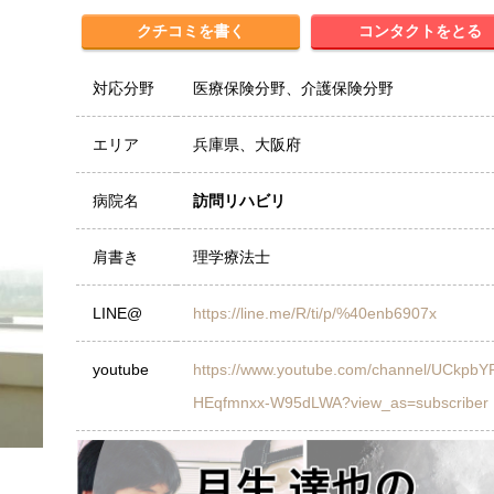
クチコミを書く
コンタクトをとる
対応分野
医療保険分野、介護保険分野
エリア
兵庫県、大阪府
病院名
訪問リハビリ
肩書き
理学療法士
LINE@
https://line.me/R/ti/p/%40enb6907x
youtube
https://www.youtube.com/channel/UCkpbY
HEqfmnxx-W95dLWA?view_as=subscriber