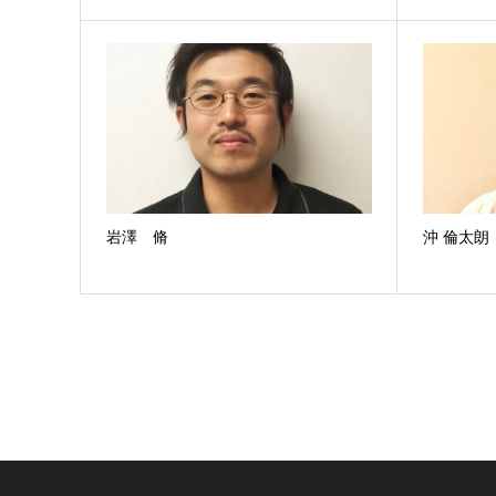
岩澤 脩
沖 倫太朗