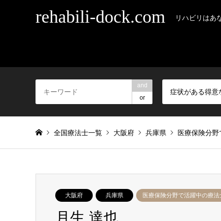
rehabili-dock.com
リハビリはあ
and
or
全国療法士一覧
大阪府
兵庫県
医療保険分野
大阪府
兵庫県
医療保険分野で活躍中の療法
月生 達也