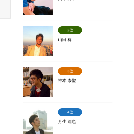
2位
山田 稔
3位
神本 崇聖
4位
月生 達也