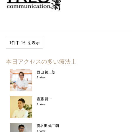
1件中 1件を表示
本日アクセスの多い療法士
西山 祐二朗
1 view
齋藤 賢一
1 view
喜名田 健二朗
1 view