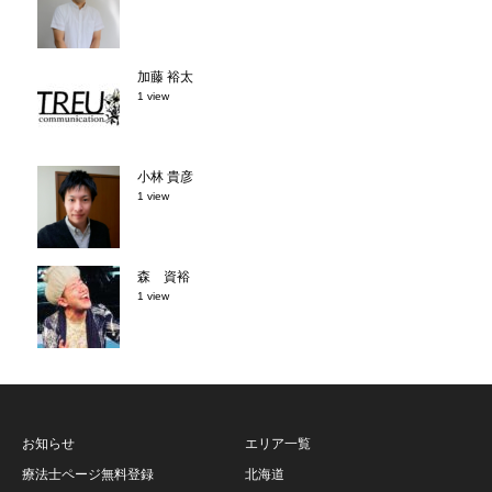
加藤 裕太
1 view
小林 貴彦
1 view
森 資裕
1 view
お知らせ
エリア一覧
療法士ページ無料登録
北海道