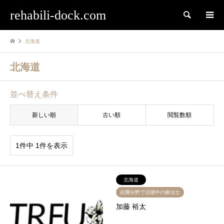
rehabili-dock.com
検索
北海道
北海道
並べ替え条件
新しい順
古い順
閲覧数順
1件中 1件を表示
北海道
自費分野で活躍中の療法士
加藤 裕太