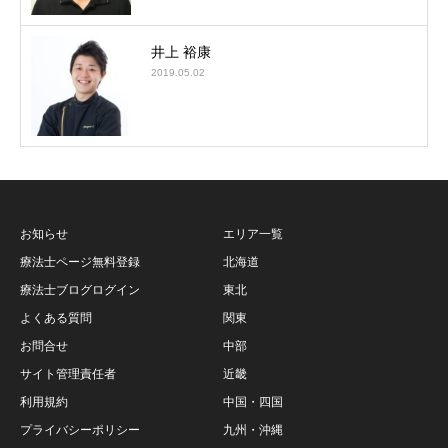
井上 裕康
2019.05.02
お知らせ
エリア一覧
療法士ページ無料登録
北海道
療法士ブログログイン
東北
よくある質問
関東
お問合せ
中部
サイト管理責任者
近畿
利用規約
中国・四国
プライバシーポリシー
九州・沖縄