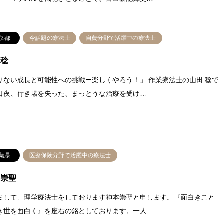
京都
今話題の療法士
自費分野で活躍中の療法士
 稔
りない成長と可能性への挑戦ー楽しくやろう！」 作業療法士の山田 稔
日夜、行き場を失った、まっとうな治療を受け…
葉県
医療保険分野で活躍中の療法士
 崇聖
まして、理学療法士をしております神本崇聖と申します。『面白きこと
き世を面白く』を座右の銘としております。一人…