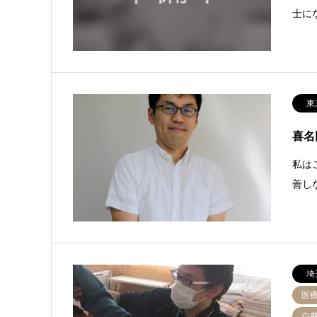
士に
東
喜名
私は
善し
埼
医
自