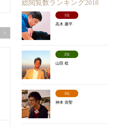
総閲覧数ランキング2018
1位
高木 庸平

2位
山田 稔
3位
a
神本 崇聖