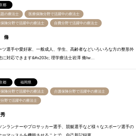
京都
話題の療法士
医療保険分野で活躍中の療法士
護保険分野で活躍中の療法士
自費分野で活躍中の療法士
 脩
ーツ選手や愛好家、一般成人、学生、高齢者などいろいろな方の整形外
に対応できます&#x203c; 理学療法士岩澤 脩Iw…
京都
福岡県
療保険分野で活躍中の療法士
介護保険分野で活躍中の療法士
費分野で活躍中の療法士
 秀
ソンランナーやプロサッカー選手、競艇選手など様々なスポーツ選手の
ナーマッスルを機能させることで、自己新記録更…