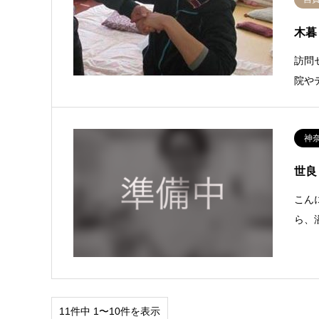
木暮
訪問
院や
神
世良
こん
ら、
11件中 1〜10件を表示