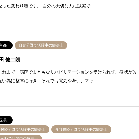
なった変わり種です。 自分の大切な人に誠実で…
京都
自費分野で活躍中の療法士
田 健二朗
これまで、病院でまともなリハビリテーションを受けられず、症状が改
ない為に整体に行き、それでも電気や牽引、マッ…
玉県
療保険分野で活躍中の療法士
介護保険分野で活躍中の療法士
費分野で活躍中の療法士