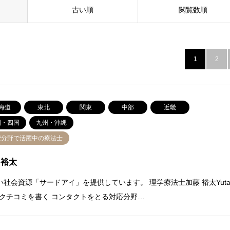
古い順
閲覧数順
1
2
海道
東北
関東
中部
近畿
国・四国
九州・沖縄
費分野で活躍中の療法士
 裕太
い社会資源「サードアイ」を提供しています。 理学療法士加藤 裕太Yut
to クチコミを書く コンタクトをとる対応分野…