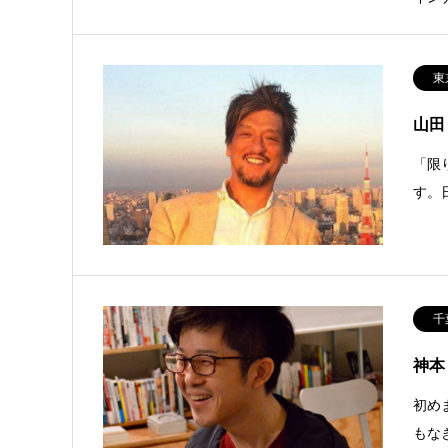
東
山田
「限
す。
千
神本
初め
もな