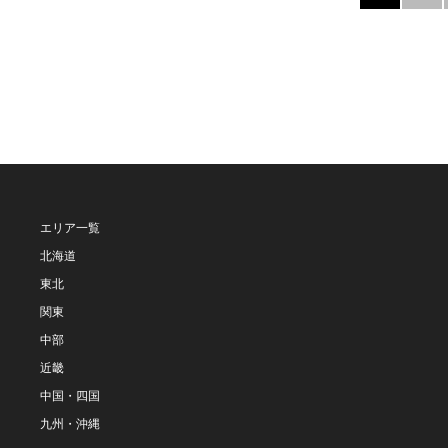
エリア一覧
北海道
東北
関東
中部
近畿
中国・四国
九州・沖縄