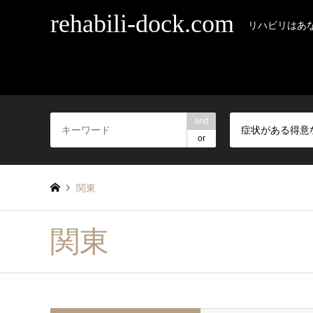
rehabili-dock.com
リハビリはあ
and
or
関東
関東