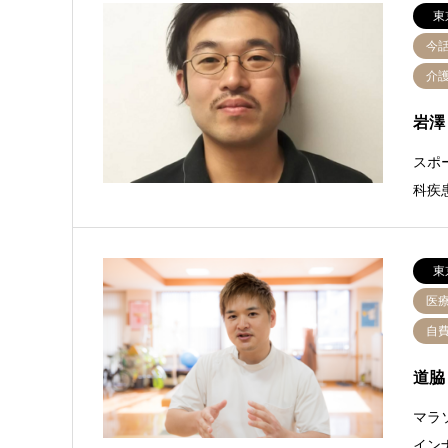
東
今
介
岩澤
スポ
科疾患
東
医
自
道脇
マラ
イン