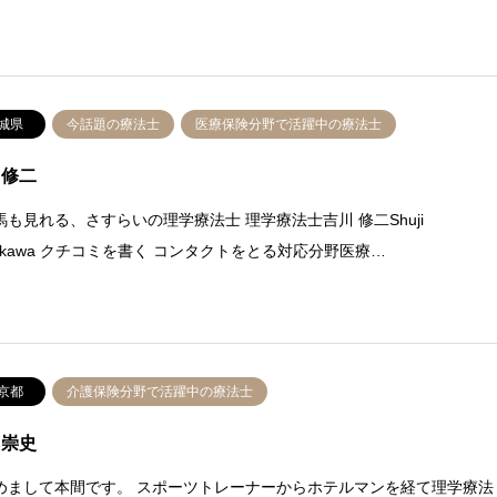
城県
今話題の療法士
医療保険分野で活躍中の療法士
 修二
馬も見れる、さすらいの理学療法士 理学療法士吉川 修二Shuji
hikawa クチコミを書く コンタクトをとる対応分野医療…
京都
介護保険分野で活躍中の療法士
 崇史
めまして本間です。 スポーツトレーナーからホテルマンを経て理学療法