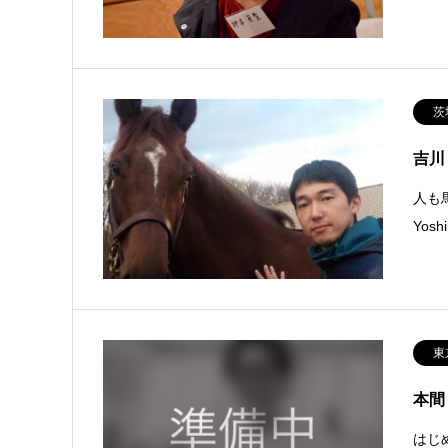
茨
吉川
人も
Yos
東
本間
はじ