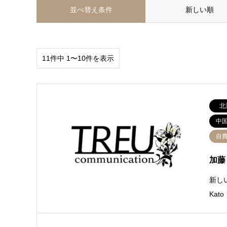
並べ替え条件
新しい順
11件中 1〜10件を表示
北
中
自
加藤
新し
Ka