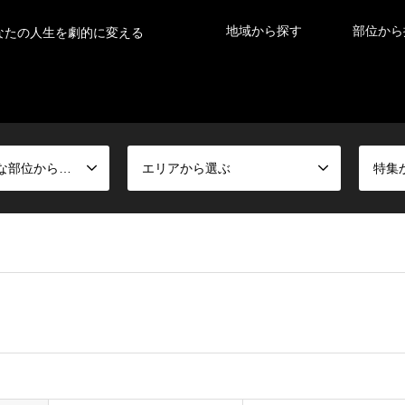
地域から探す
部位から
なたの人生を劇的に変える
症状がある得意な部位から選ぶ
エリアから選ぶ
特集