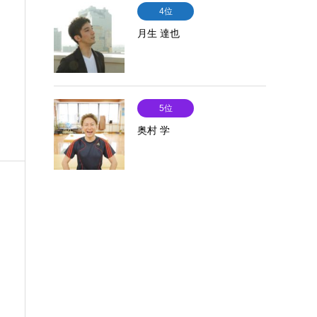
4位
月生 達也
5位
奥村 学