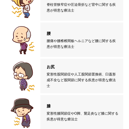
脊柱管狭窄症や圧迫骨折など背中に関する疾
患が得意な療法士
腰
腰痛や腰椎椎間板ヘルニアなど腰に関する疾
患が得意な療法士
お尻
変形性股関節症や人工股関節置換術、臼蓋形
成不全など股関節に関する疾患が得意な療法
士
膝
変形性膝関節症やO脚、鵞足炎など膝に関する
疾患が得意な療法士