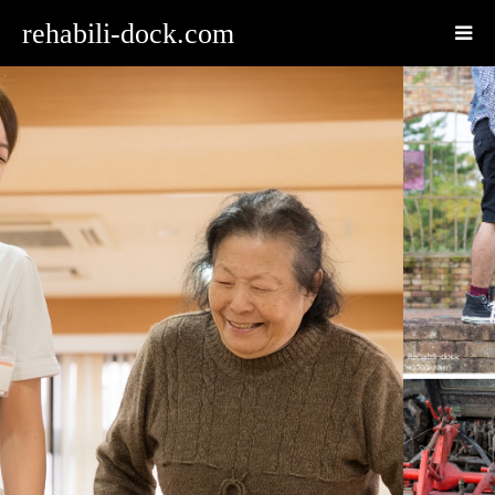
rehabili-dock.com
あなたと療法士との相性は、
リハビリイメージカード(ReiCard)が
教えてくれます。