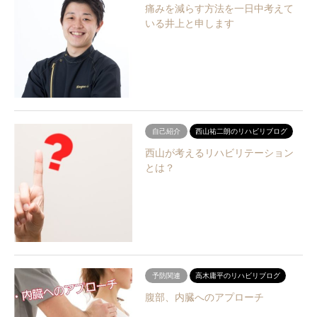
痛みを減らす方法を一日中考えて
いる井上と申します
自己紹介
西山祐二朗のリハビリブログ
西山が考えるリハビリテーション
とは？
予防関連
高木庸平のリハビリブログ
腹部、内臓へのアプローチ