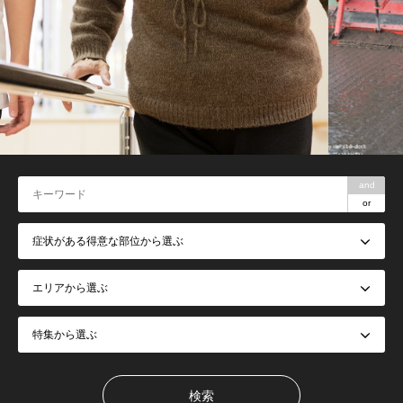
and
or