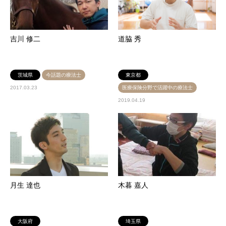
吉川 修二
道脇 秀
茨城県
今話題の療法士
東京都
2017.03.23
医療保険分野で活躍中の療法士
2019.04.19
月生 達也
木暮 嘉人
大阪府
埼玉県