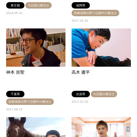
東京都
今話題の療法士
福岡県
2019.05.31
医療保険分野で活躍中の療法士
2017.02.20
神本 崇聖
高木 庸平
千葉県
佐賀県
今話題の療法士
医療保険分野で活躍中の療法士
2017.02.20
2017.08.12