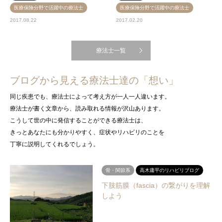
医療保険分野で活躍中の療法士
医療保険分野で活躍中の療法士
2017.08.22
2017.02.20
療法士一覧
ブログから見える療法士達の「想い」
同じ疾患でも、療法士によって考え方が一人一人違います。
療法士が書く文章から、読み取れる情報が沢山あります。
こうして世の中に発信することができる療法士は、
きっとあなたにも分かりやすく、症状やリハビリのことを
丁寧に説明してくれるでしょう。
骨・関節系
高木庸平のリハビリブログ
下肢筋膜（fascia）の繋がりを理解
しよう