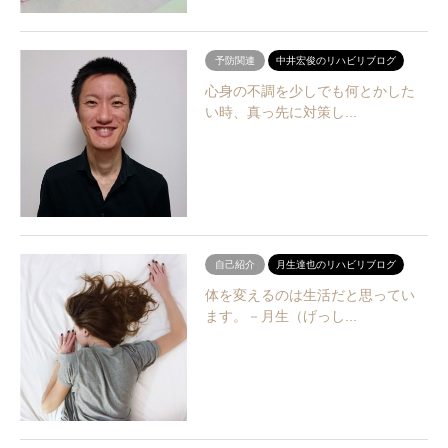
予防関連
中井宏俊のリハビリブログ
心身の不調を少しでも何とかした
い時、真っ先に対策し...
自己紹介
月生達也のリハビリブログ
体を変えるのは生活だと思ってい
ます。－月生（げっし...