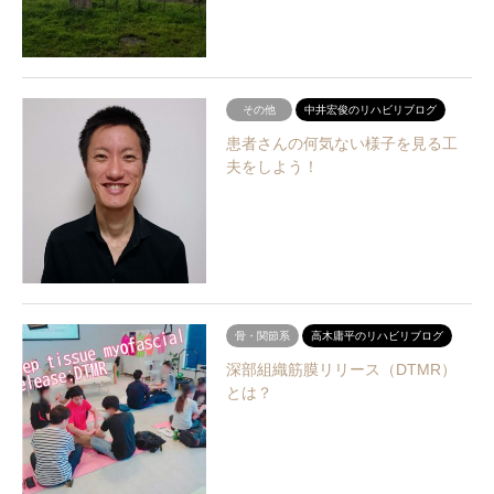
その他
中井宏俊のリハビリブログ
患者さんの何気ない様子を見る工
夫をしよう！
骨・関節系
高木庸平のリハビリブログ
深部組織筋膜リリース（DTMR）
とは？