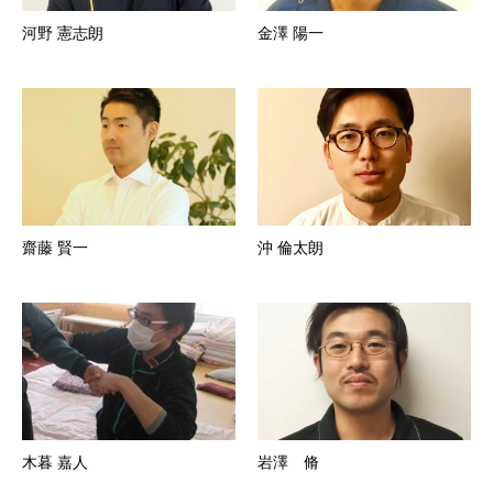
河野 憲志朗
金澤 陽一
齋藤 賢一
沖 倫太朗
木暮 嘉人
岩澤 脩