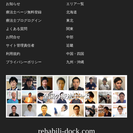
お知らせ
エリア一覧
療法士ページ無料登録
北海道
療法士ブログログイン
東北
よくある質問
関東
お問合せ
中部
サイト管理責任者
近畿
利用規約
中国・四国
プライバシーポリシー
九州・沖縄
全国の療法士一覧
rehabili-dock.com