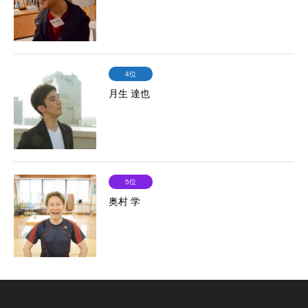
4位
月生 達也
5位
奥村 学