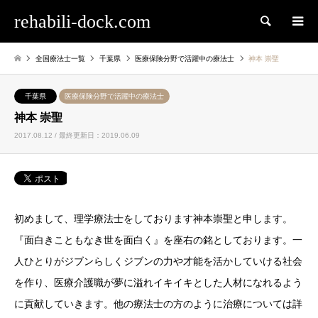
rehabili-dock.com
検索
全国療法士一覧
千葉県
医療保険分野で活躍中の療法士
神本 崇聖
千葉県
医療保険分野で活躍中の療法士
神本 崇聖
2017.08.12 / 最終更新日：2019.06.09
初めまして、理学療法士をしております神本崇聖と申します。
『面白きこともなき世を面白く』を座右の銘としております。一
人ひとりがジブンらしくジブンの力や才能を活かしていける社会
を作り、医療介護職が夢に溢れイキイキとした人材になれるよう
に貢献していきます。他の療法士の方のように治療については詳