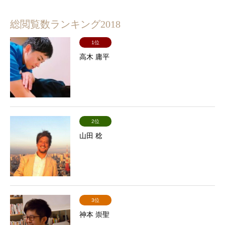
総閲覧数ランキング2018
1位
高木 庸平
2位
山田 稔
3位
神本 崇聖