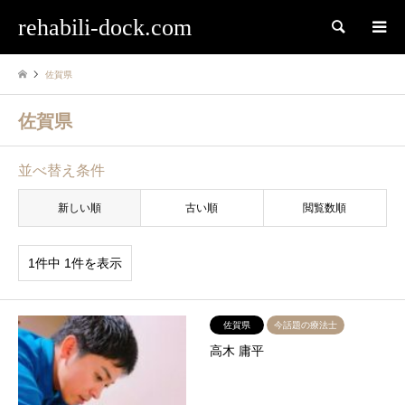
rehabili-dock.com
検索
佐賀県
佐賀県
並べ替え条件
新しい順
古い順
閲覧数順
1件中 1件を表示
佐賀県
今話題の療法士
高木 庸平